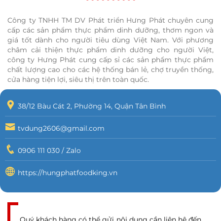
Công ty TNHH TM DV Phát triển Hưng Phát chuyên cung
cấp các sản phẩm thực phẩm dinh dưỡng, thơm ngon và
giá tốt dành cho người tiêu dùng Việt Nam. Với phương
châm cải thiện thực phẩm dinh dưỡng cho người Việt,
công ty Hưng Phát cung cấp sỉ các sản phẩm thực phẩm
chất lượng cao cho các hệ thống bán lẻ, chợ truyền thống,
cửa hàng tiện lợi, siêu thị trên toàn quốc.
38/12 Bàu Cát 2, Phường 14, Quận Tân Bình
tvdung2606@gmail.com
0906 111 030 / Zalo
https://hungphatfoodking.vn
Quý khách hàng có thể gửi nội dung cần liên hệ đến