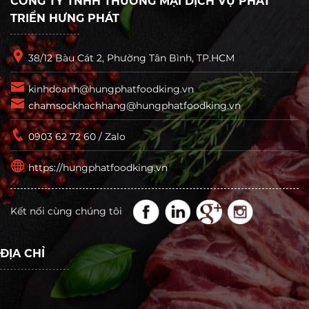
CÔNG TY TNHH THƯƠNG MẠI DỊCH VỤ PHÁT
TRIỂN HƯNG PHÁT
38/12 Bàu Cát 2, Phường Tân Bình, TP.HCM
kinhdoanh@hungphatfoodking.vn
chamsockhachhang@hungphatfoodking.vn
0903 62 72 60 / Zalo
https://hungphatfoodking.vn
Kết nối cùng chúng tôi
ĐỊA CHỈ