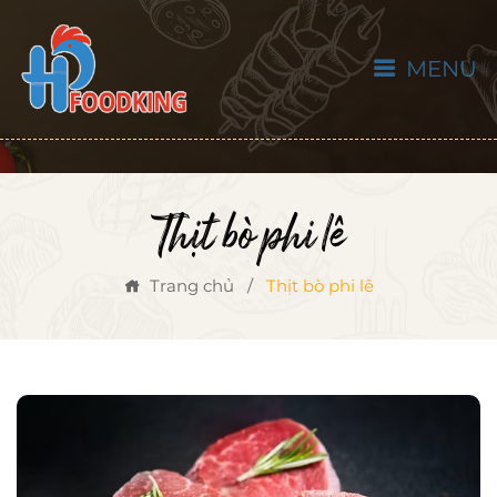
MENU
Thịt bò phi lê
Trang chủ
/
Thịt bò phi lê