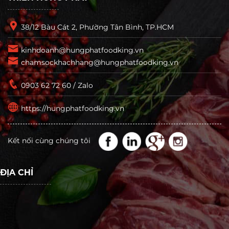
38/12 Bàu Cát 2, Phường Tân Bình, TP.HCM
kinhdoanh@hungphatfoodking.vn
chamsockhachhang@hungphatfoodking.vn
0903 62 72 60 / Zalo
https://hungphatfoodking.vn
Kết nối cùng chúng tôi
ĐỊA CHỈ