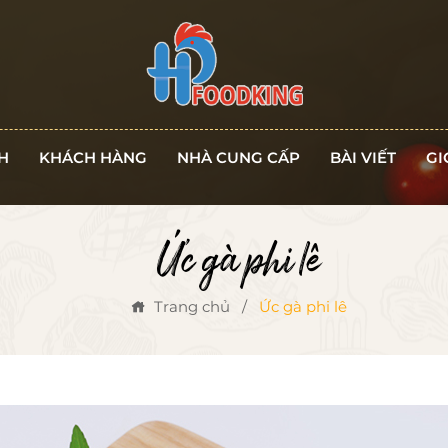
H
KHÁCH HÀNG
NHÀ CUNG CẤP
BÀI VIẾT
GI
Ức gà phi lê
Trang chủ
/
Ức gà phi lê