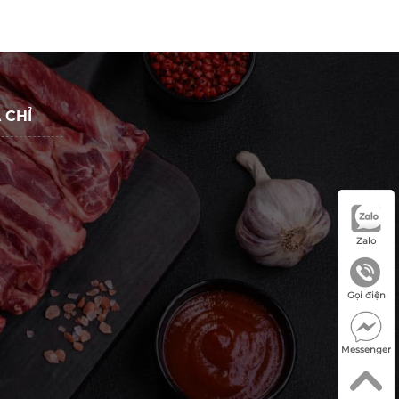
 CHỈ
Zalo
Gọi điện
Messenger