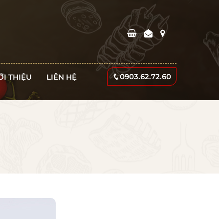
0903.62.72.60
ỚI THIỆU
LIÊN HỆ