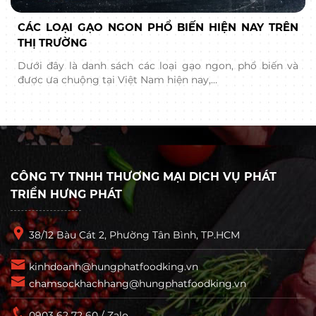
CÁC LOẠI GẠO NGON PHỔ BIẾN HIỆN NAY TRÊN
THỊ TRƯỜNG
Dưới đây là danh sách các loại gạo ngon, phổ biến và
được ưa chuộng tại Việt Nam hiện nay,…
CÔNG TY TNHH THƯƠNG MẠI DỊCH VỤ PHÁT
TRIỂN HƯNG PHÁT
38/12 Bàu Cát 2, Phường Tân Bình, TP.HCM
kinhdoanh@hungphatfoodking.vn
chamsockhachhang@hungphatfoodking.vn
0903 62 72 60 / Zalo