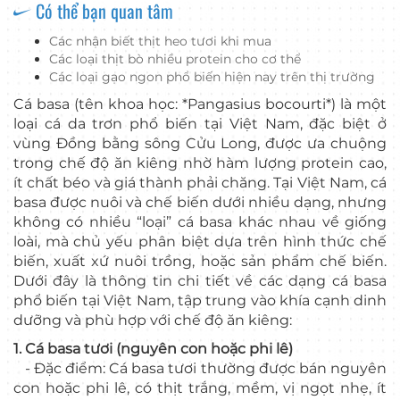
Có thể bạn quan tâm
Các nhận biết thịt heo tươi khi mua
Các loại thịt bò nhiều protein cho cơ thể
Các loại gạo ngon phổ biến hiện nay trên thị trường
Cá basa (tên khoa học: *Pangasius bocourti*) là một
loại cá da trơn phổ biến tại Việt Nam, đặc biệt ở
vùng Đồng bằng sông Cửu Long, được ưa chuộng
trong chế độ ăn kiêng nhờ hàm lượng protein cao,
ít chất béo và giá thành phải chăng. Tại Việt Nam, cá
basa được nuôi và chế biến dưới nhiều dạng, nhưng
không có nhiều “loại” cá basa khác nhau về giống
loài, mà chủ yếu phân biệt dựa trên hình thức chế
biến, xuất xứ nuôi trồng, hoặc sản phẩm chế biến.
Dưới đây là thông tin chi tiết về các dạng cá basa
phổ biến tại Việt Nam, tập trung vào khía cạnh dinh
dưỡng và phù hợp với chế độ ăn kiêng:
1. Cá basa tươi (nguyên con hoặc phi lê)
- Đặc điểm: Cá basa tươi thường được bán nguyên
con hoặc phi lê, có thịt trắng, mềm, vị ngọt nhẹ, ít