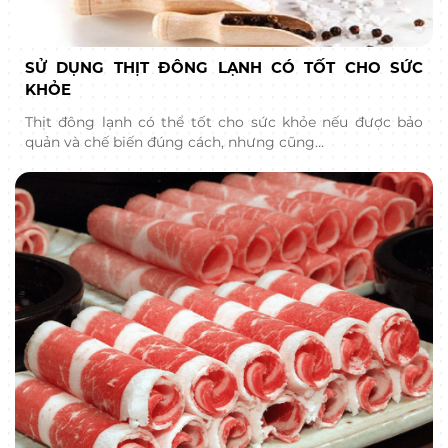
SỬ DỤNG THỊT ĐÔNG LẠNH CÓ TỐT CHO SỨC
KHỎE
Thịt đông lạnh có thể tốt cho sức khỏe nếu được bảo
quản và chế biến đúng cách, nhưng cũng…