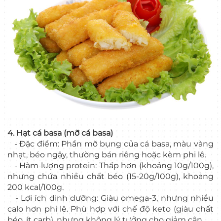
4. Hạt cá basa (mỡ cá basa)
- Đặc điểm: Phần mỡ bụng của cá basa, màu vàng
nhạt, béo ngậy, thường bán riêng hoặc kèm phi lê.
- Hàm lượng protein: Thấp hơn (khoảng 10g/100g),
nhưng chứa nhiều chất béo (15-20g/100g), khoảng
200 kcal/100g.
- Lợi ích dinh dưỡng: Giàu omega-3, nhưng nhiều
calo hơn phi lê. Phù hợp với chế độ keto (giàu chất
béo, ít carb), nhưng không lý tưởng cho giảm cân.