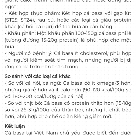
ngọt.
- Kết hợp thực phẩm: Kết hợp cá basa với gạo lứt
(ST25, ST24), rau củ, hoặc các loại cá giàu protein
khác (cá hồi, cá ngừ) để tạo bữa ăn cân bằng.
- Khẩu phần: Một khẩu phần 100-150g cá basa phi lê
(tương đương 15-20g protein) là phù hợp cho một
bữa.
- Người có bệnh lý: Cá basa ít cholesterol, phù hợp
với người kiểm soát tim mạch, nhưng người bị dị
ứng cá da trơn nên thận trọng.
So sánh với các loại cá khác
- So với cá hồi, cá ngừ: Cá basa có ít omega-3 hơn,
nhưng giá rẻ hơn và ít calo hơn (90-120 kcal/100g so
với 180-200 kcal/100g của cá hồi).
- So với thịt bò: Cá basa có protein thấp hơn (15-18g
so với 26-31g/100g của thăn bò), nhưng ít chất béo
hơn, phù hợp cho chế độ ăn kiêng giảm mỡ.
Kết luận
Cá basa tại Việt Nam chủ yếu được biết đến dưới