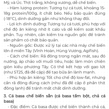
Mỹ, và Úc. Thịt trắng, không xương, dễ chế biến.
- Hàm lượng protein: Tương tự cá tươi, khoảng 15-
18g protein/100g, ít chất béo. Nếu bảo quản đúng
(-18°C), dinh dưỡng gần như không thay đổi.
- Lợi ích dinh dưỡng: Tương tự cá tươi, phù hợp với
chế độ ăn kiêng nhờ ít calo và dễ kiểm soát khẩu
phần. Tuy nhiên, cần kiểm tra nguồn gốc để tránh
sản phẩm có chất bảo quản.
- Nguồn gốc: Được xử lý tại các nhà máy chế biến
lớn ở miền Tây (Vĩnh Hoàn, Hùng Vương, Agifish).
- Cách chế biến: Rã đông trong ngăn mát, sau đó
nướng, áp chảo với muối tiêu, hoặc làm món chiên
giòn kiểu phương Tây. Có thể kết hợp với gạo lứt
(như ST25, đã đề cập) để tạo bữa ăn lành mạnh.
- Phù hợp ăn kiêng: Tốt cho chế độ low-fat, nhưng
cần rã đông đúng cách (như đã đề cập ở phần thịt
đông lạnh) để tránh mất chất dinh dưỡng.
3. Cá basa chế biến sẵn (cá basa tẩm bột, chả cá
basa)
- Đặc điểm: Cá basa được chế biến thành chả cá,