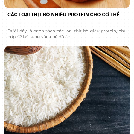
CÁC LOẠI THỊT BÒ NHIỀU PROTEIN CHO CƠ THỂ
Dưới đây là danh sách các loại thịt bò giàu protein, phù
hợp để bổ sung vào chế độ ăn…