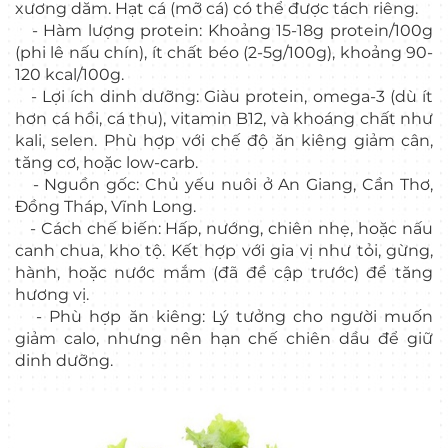
xương dăm. Hạt cá (mỡ cá) có thể được tách riêng.
- Hàm lượng protein: Khoảng 15-18g protein/100g
(phi lê nấu chín), ít chất béo (2-5g/100g), khoảng 90-
120 kcal/100g.
- Lợi ích dinh dưỡng: Giàu protein, omega-3 (dù ít
hơn cá hồi, cá thu), vitamin B12, và khoáng chất như
kali, selen. Phù hợp với chế độ ăn kiêng giảm cân,
tăng cơ, hoặc low-carb.
- Nguồn gốc: Chủ yếu nuôi ở An Giang, Cần Thơ,
Đồng Tháp, Vĩnh Long.
- Cách chế biến: Hấp, nướng, chiên nhẹ, hoặc nấu
canh chua, kho tộ. Kết hợp với gia vị như tỏi, gừng,
hành, hoặc nước mắm (đã đề cập trước) để tăng
hương vị.
- Phù hợp ăn kiêng: Lý tưởng cho người muốn
giảm calo, nhưng nên hạn chế chiên dầu để giữ
dinh dưỡng.