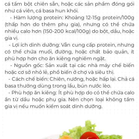
cá tẩm bột chiên sẵn, hoặc các sản phẩm đóng gói
như cá viên, cá basa hun khói.
- Hàm lượng protein: Khoảng 12-15g protein/100g
(thấp hơn do thêm phụ gia), nhưng có thể chứa
nhiều calo hơn (150-200 kcal/100g) do bột, dầu, hoặc
gia vị.
- Lợi ích dinh dưỡng: Vẫn cung cấp protein, nhưng
có thể chứa muối, đường, hoặc chất bảo quản, ít
phù hợp hơn cho ăn kiêng nghiêm ngặt.
- Nguồn gốc: Sản xuất tại các nhà máy chế biến
hoặc cơ sở nhỏ lẻ, phổ biến ở chợ và siêu thị.
- Cách chế biến: Chiên, nướng, hoặc hấp lại. Chả cá
basa thường dùng trong lẩu, bún nước lèo.
- Phù hợp ăn kiêng: Ít phù hợp do có thể chứa calo
ẩn từ dầu hoặc phụ gia. Nên chọn loại không tẩm
gia vị nếu muốn kiểm soát dinh dưỡng.