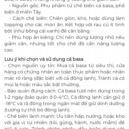
- Nguồn gốc: Phụ phẩm từ chế biến cá basa, phổ
biến ở miền Tây.
- Cách chế biến: Chiên giòn, kho, hoặc dùng làm
topping cho các món ăn. Kết hợp với rau củ ít tinh
bột (như bông cải xanh) để cân bằng.
- Phù hợp ăn kiêng: Chỉ nên dùng lượng nhỏ nếu
giảm cân, nhưng tốt cho chế độ cần năng lượng
cao.
Lưu ý khi chọn và sử dụng cá basa
- Chọn nguồn uy tín: Mua cá basa từ siêu thị, cửa
hàng có chứng nhận an toàn thực phẩm hoặc nhãn
mác rõ ràng (đặc biệt với cá đông lạnh). Tránh cá có
mùi lạ hoặc màu sắc bất thường.
- Bảo quản đúng cách: Cá basa tươi nên dùng trong
1-2 ngày (bảo quản ở 0-4°C). Cá đông lạnh cần giữ ở
-18°C và rã đông trong ngăn mát để giữ dinh dưỡng
(tương tự thịt bò đông lạnh).
- Chế biến lành mạnh: Ưu tiên hấp, nướng, hoặc kho
với gia vị tự nhiên (tỏi, gừng, hành, nước mắm) để
giữ ít calo. Tránh chiên nhiều dầu hoặc dùng sốt