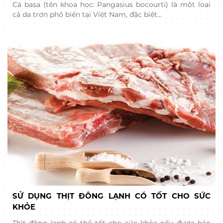
Cá basa (tên khoa học: Pangasius bocourti) là một loại
cá da trơn phổ biến tại Việt Nam, đặc biệt…
SỬ DỤNG THỊT ĐÔNG LẠNH CÓ TỐT CHO SỨC
KHỎE
Thịt đông lạnh có thể tốt cho sức khỏe nếu được bảo