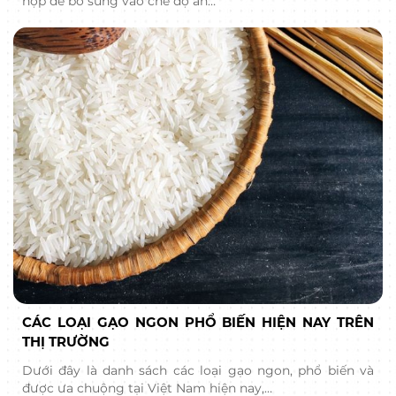
hợp để bổ sung vào chế độ ăn…
CÁC LOẠI GẠO NGON PHỔ BIẾN HIỆN NAY TRÊN
THỊ TRƯỜNG
Dưới đây là danh sách các loại gạo ngon, phổ biến và
được ưa chuộng tại Việt Nam hiện nay,…