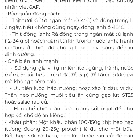
kiểm dịch. Kiểm tra tem kiểm định hoặc chứng
nhận VietGAP.
- Bảo quản đúng cách:
- Thịt tươi: Giữ ở ngăn mát (0-4°C) và dùng trong 1-
2 ngày. Nếu không dùng ngay, đông lạnh ở -18°C.
- Thịt đông lạnh: Rã đông trong ngăn mát tủ lạnh
(12-24 giờ) hoặc ngâm túi kín trong nước lạnh. Tránh
rã đông ở nhiệt độ phòng hoặc lò vi sóng để giữ
dinh dưỡng.
- Chế biến lành mạnh:
- Sử dụng gia vị tự nhiên (tỏi, gừng, hành, nước
mắm, muối, tiêu – như đã đề cập) để tăng hương vị
mà không thêm calo.
- Ưu tiên luộc, hấp, nướng, hoặc xào ít dầu. Ví dụ:
Thăn heo nướng muối tiêu ăn cùng gạo lứt ST25
hoặc salad rau củ.
- Hạn chế chiên rán hoặc dùng sốt ngọt để phù
hợp với chế độ ăn kiêng.
- Khẩu phần: Một khẩu phần 100-150g thịt heo nạc
(tương đương 20-25g protein) là đủ cho một bữa.
Kết hợp với cá basa, gạo lứt, hoặc rau củ để cân