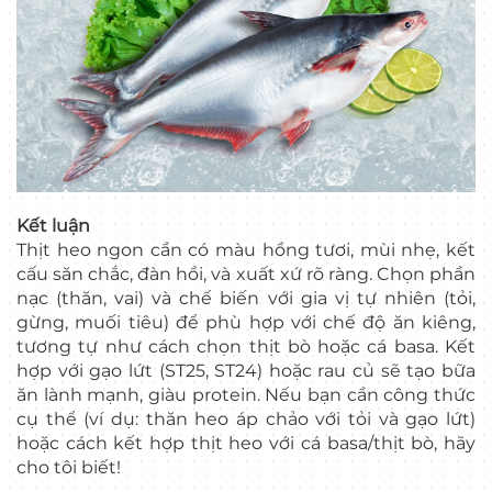
Kết luận
Thịt heo ngon cần có màu hồng tươi, mùi nhẹ, kết
cấu săn chắc, đàn hồi, và xuất xứ rõ ràng. Chọn phần
nạc (thăn, vai) và chế biến với gia vị tự nhiên (tỏi,
gừng, muối tiêu) để phù hợp với chế độ ăn kiêng,
tương tự như cách chọn thịt bò hoặc cá basa. Kết
hợp với gạo lứt (ST25, ST24) hoặc rau củ sẽ tạo bữa
ăn lành mạnh, giàu protein. Nếu bạn cần công thức
cụ thể (ví dụ: thăn heo áp chảo với tỏi và gạo lứt)
hoặc cách kết hợp thịt heo với cá basa/thịt bò, hãy
cho tôi biết!