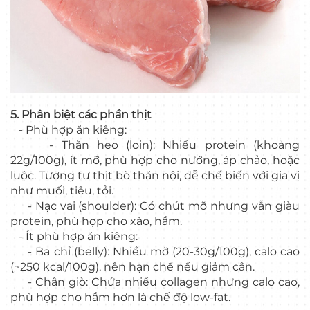
5. Phân biệt các phần thịt
- Phù hợp ăn kiêng:
- Thăn heo (loin): Nhiều protein (khoảng
22g/100g), ít mỡ, phù hợp cho nướng, áp chảo, hoặc
luộc. Tương tự thịt bò thăn nội, dễ chế biến với gia vị
như muối, tiêu, tỏi.
- Nạc vai (shoulder): Có chút mỡ nhưng vẫn giàu
protein, phù hợp cho xào, hầm.
- Ít phù hợp ăn kiêng:
- Ba chỉ (belly): Nhiều mỡ (20-30g/100g), calo cao
(~250 kcal/100g), nên hạn chế nếu giảm cân.
- Chân giò: Chứa nhiều collagen nhưng calo cao,
phù hợp cho hầm hơn là chế độ low-fat.