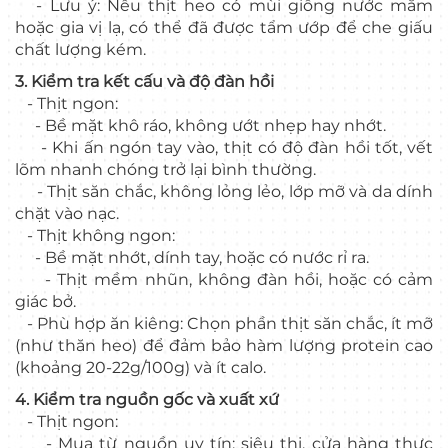
- Lưu ý: Nếu thịt heo có mùi giống nước mắm
hoặc gia vị lạ, có thể đã được tẩm ướp để che giấu
chất lượng kém.
3. Kiểm tra kết cấu và độ đàn hồi
- Thịt ngon:
- Bề mặt khô ráo, không ướt nhẹp hay nhớt.
- Khi ấn ngón tay vào, thịt có độ đàn hồi tốt, vết
lõm nhanh chóng trở lại bình thường.
- Thịt săn chắc, không lỏng lẻo, lớp mỡ và da dính
chặt vào nạc.
- Thịt không ngon:
- Bề mặt nhớt, dính tay, hoặc có nước rỉ ra.
- Thịt mềm nhũn, không đàn hồi, hoặc có cảm
giác bở.
- Phù hợp ăn kiêng: Chọn phần thịt săn chắc, ít mỡ
(như thăn heo) để đảm bảo hàm lượng protein cao
(khoảng 20-22g/100g) và ít calo.
4. Kiểm tra nguồn gốc và xuất xứ
- Thịt ngon:
- Mua từ nguồn uy tín: siêu thị, cửa hàng thực