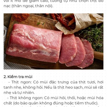
với ít mỡ để giảm calo, tương tự như chọn thịt bò
nạc (thăn ngoại, thăn nội).
2. Kiểm tra mùi
- Thịt ngon: Có mùi đặc trưng của thịt tươi, hơi
tanh nhẹ, không hôi. Nếu là thịt heo sạch, mùi sẽ rất
nhẹ và tự nhiên.
- Thịt không ngon: Có mùi hôi, thối, hoặc mùi hóa
chất (do bảo quản không đúng hoặc tiêm thuốc).