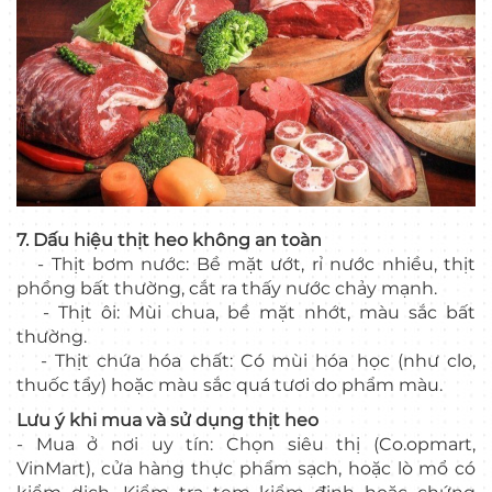
7. Dấu hiệu thịt heo không an toàn
- Thịt bơm nước: Bề mặt ướt, rỉ nước nhiều, thịt
phồng bất thường, cắt ra thấy nước chảy mạnh.
- Thịt ôi: Mùi chua, bề mặt nhớt, màu sắc bất
thường.
- Thịt chứa hóa chất: Có mùi hóa học (như clo,
thuốc tẩy) hoặc màu sắc quá tươi do phẩm màu.
Lưu ý khi mua và sử dụng thịt heo
- Mua ở nơi uy tín: Chọn siêu thị (Co.opmart,
VinMart), cửa hàng thực phẩm sạch, hoặc lò mổ có