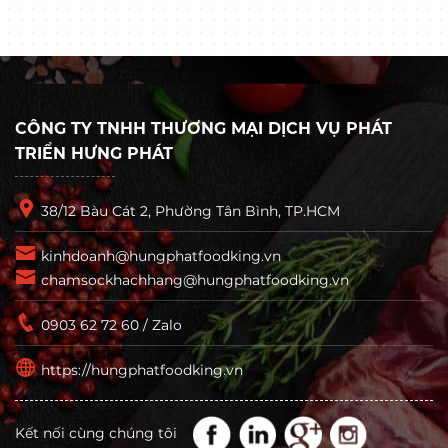
CÔNG TY TNHH THƯƠNG MẠI DỊCH VỤ PHÁT
TRIỂN HƯNG PHÁT
38/12 Bàu Cát 2, Phường Tân Bình, TP.HCM
kinhdoanh@hungphatfoodking.vn
chamsockhachhang@hungphatfoodking.vn
0903 62 72 60 / Zalo
https://hungphatfoodking.vn
Kết nối cùng chúng tôi