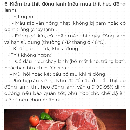
6. Kiểm tra thịt đông lạnh (nếu mua thịt heo đông
lạnh)
- Thịt ngon:
- Màu sắc vẫn hồng nhạt, không bị xám hoặc có
đốm trắng (cháy lạnh).
- Đóng gói kín, có nhãn mác ghi ngày đông lạnh
và hạn sử dụng (thường 6-12 tháng ở -18°C).
- Không có mùi lạ khi rã đông.
- Thịt không ngon:
- Có dấu hiệu cháy lạnh (bề mặt khô, trắng bợt),
hoặc bao bì rách, nước rỉ ra.
- Mùi hôi hoặc kết cấu bở sau khi rã đông.
- Phù hợp ăn kiêng: Như đã đề cập ở phần thịt bò
đông lạnh, thịt heo đông lạnh vẫn giữ 90-95% dinh
dưỡng nếu bảo quản tốt, phù hợp cho chế độ ăn
kiêng nếu chọn phần nạc.