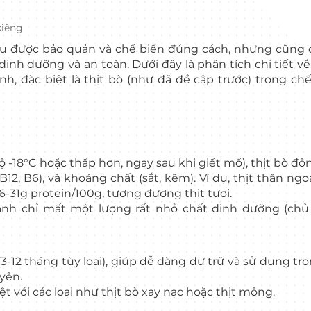
kiêng
nếu được bảo quản và chế biến đúng cách, nhưng cũng
inh dưỡng và an toàn. Dưới đây là phân tích chi tiết về l
nh, đặc biệt là thịt bò (như đã đề cập trước) trong ch
-18°C hoặc thấp hơn, ngay sau khi giết mổ), thịt bò đô
12, B6), và khoáng chất (sắt, kẽm). Ví dụ, thịt thăn ngo
-31g protein/100g, tương đương thịt tươi.
nh chỉ mất một lượng rất nhỏ chất dinh dưỡng (chủ 
3-12 tháng tùy loại), giúp dễ dàng dự trữ và sử dụng tr
yên.
ệt với các loại như thịt bò xay nạc hoặc thịt mông.