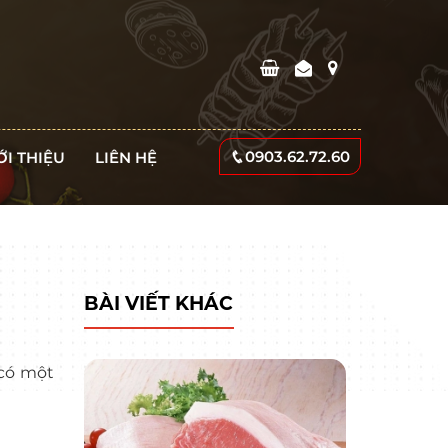
0903.62.72.60
ỚI THIỆU
LIÊN HỆ
BÀI VIẾT KHÁC
 có một