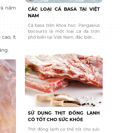
 và nấm
CÁC LOẠI CÁ BASA TẠI VIỆT
NAM
Cá basa (tên khoa học: Pangasius
bocourti) là một loại cá da trơn
cao, ít
phổ biến tại Việt Nam, đặc biệt…
ằng.
SỬ DỤNG THỊT ĐÔNG LẠNH
CÓ TỐT CHO SỨC KHỎE
Thịt đông lạnh có thể tốt cho sức