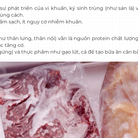
 phát triển của vi khuẩn, ký sinh trùng (như sán lá)
đúng cách.
ẩm sạch, ít nguy cơ nhiễm khuẩn.
 thăn lưng, thăn nội) vẫn là nguồn protein chất lượng 
ặc tăng cơ.
i, gừng) và thực phẩm như gạo lứt, cá để tạo bữa ăn cân b