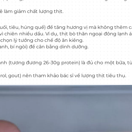
sẽ làm giảm chất lượng thịt.
muối, tiêu, húng quế) để tăng hương vị mà không thêm ca
 chiên nhiều dầu. Ví dụ, thịt bò thăn ngoại đông lạnh 
a chọn lý tưởng cho chế độ ăn kiêng.
xanh, bí ngòi) để cân bằng dinh dưỡng.
nh (tương đương 26-30g protein) là đủ cho một bữa, t
ol, gout) nên tham khảo bác sĩ về lượng thịt tiêu thụ.