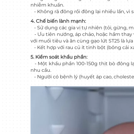
nhiễm khuẩn.
- Không rã đông rồi đông lại nhiều lần, vì 
4. Chế biến lành mạnh:
- Sử dụng các gia vị tự nhiên (tỏi, gừng, 
- Ưu tiên nướng, áp chảo, hoặc hầm thay vì
với muối tiêu và ăn cùng gạo lứt ST25 là lự
- Kết hợp với rau củ ít tinh bột (bông cải 
5. Kiểm soát khẩu phần:
- Một khẩu phần 100-150g thịt bò đông lạ
nhu cầu.
- Người có bệnh lý (huyết áp cao, cholester