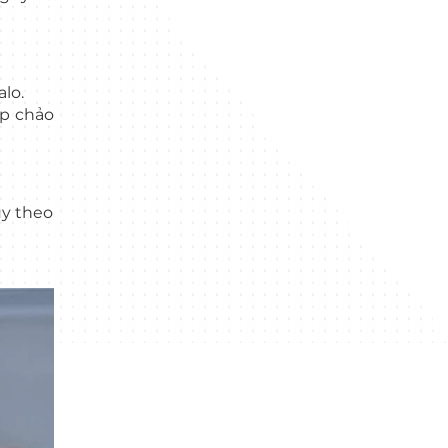
lo.
áp chảo
ùy theo