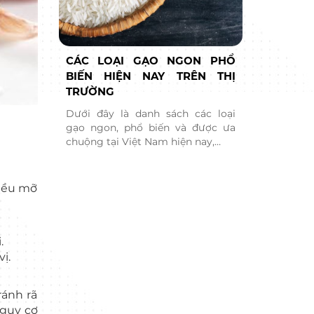
CÁC LOẠI GẠO NGON PHỔ
BIẾN HIỆN NAY TRÊN THỊ
TRƯỜNG
Dưới đây là danh sách các loại
gạo ngon, phổ biến và được ưa
chuộng tại Việt Nam hiện nay,…
hiều mỡ
.
ị.
ránh rã
nguy cơ