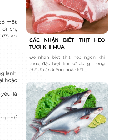
 có một
ợi ích,
ế độ ăn
CÁC NHẬN BIẾT THỊT HEO
TƯƠI KHI MUA
Để nhận biết thịt heo ngon khi
mua, đặc biệt khi sử dụng trong
chế độ ăn kiêng hoặc kết…
ng lạnh
ại hoặc
yếu là
ong chế