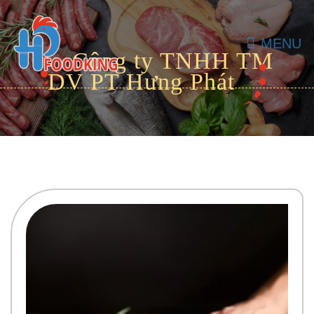
MENU
Công ty TNHH TM
DV PT Hưng Phát